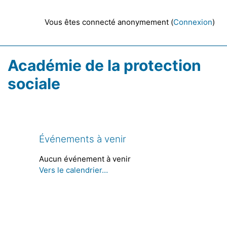
Passer au contenu principal
Vous êtes connecté anonymement (
Connexion
)
Académie de la protection
sociale
Blocs
Blocs
Passer Événements à venir
Événements à venir
Aucun événement à venir
Vers le calendrier…
Blocs
Blocs
Blocs
Blocs
Blocs