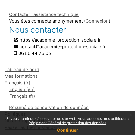
Blocs
Blocs
Blocs
Blocs
Blocs
Blocs
Blocs
Contacter l'assistance technique
Vous êtes connecté anonymement (
Connexion
)
Nous contacter
https://academie-protection-sociale.fr
contact@academie-protection-sociale.fr
06 80 44 75 05
Tableau de bord
Mes formations
Français ‎(fr)‎
English ‎(en)‎
Français ‎(fr)‎
Résumé de conservation de données
Politiques
x
Si vous continuez à consulter ce site web, vous acceptez nos politiques :
Obtenir l’app mobile
Réglement Général de protection des données
Passer au thème standard
Continuer